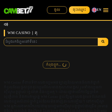
ចុះឈ្មោះ
ចូល
EN
WM CASINO | តុ
កំពុងផ្ទុក...
WM Casino គឺជាវេទិកាលេងហ្គេមអនឡាញដែលមានចំណាត់ថ្នាក់
កំពូលដែលផ្តល់ជូននូវហ្គេមដែលមានគុណភាពខ្ពស់ រួមទាំងហ្គេមកា
ស៊ីណូបន្តផ្ទាល់ រន្ធដោត និងហ្គេមតុ។ ដោយផ្តោតលើការច្នៃប្រឌិត
សុវត្ថិភាព និងការកម្សាន្ត WM Casino ផ្តល់ឱ្យអ្នកលេងនូវបទពិសោធន៍
លេងហ្គេមលំដាប់ថ្នាក់ខ្ពស់ដែលមិនចាញ់នរណាឡើយ។ នៅកាស៊ីណូ
WM អ្នកលេងអាចរីករាយជាមួយហ្គេមកាស៊ីណូបន្តផ្ទាល់ជាច្រើន រួមមាន
ប៊្លូជែក បាការ៉ាត់ និងរ៉ូឡែត ដែលហ្គេមទាំងអស់នេះត្រូវបានលេងជាមួយ