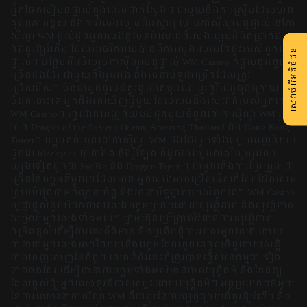
អ្នកចែកបៀបន្តផ្ទាល់ក្នុងពេលជាក់ស្តែង។ ជាមួយនឹងការស្ទ្រីមដែលមាន
គុណភាពខ្ពស់ និងការលេងហ្គេមដ៏អស្ចារ្យ ហ្គេមកាស៊ីណូបន្តផ្ទាល់នៅកា
ស៊ីណូ WM ផ្តល់ជូនអ្នកលេងនូវបទពិសោធន៍លេងហ្គេមដ៏ពិតប្រាកដ
និងគួរឱ្យរំភើប ដែលអាចរីករាយបានពីការលួងលោមនៃផ្ទះរបស់ពួកគេ
សេវាបំរើអតិថិជន
ផ្ទាល់។ បន្ថែមពីលើហ្គេមកាស៊ីណូបន្តផ្ទាល់ WM Casino ក៏ផ្តល់នូវរន្ធជា
ច្រើនផងដែរ ជាមួយនឹងរូបរាង និងរចនាប័ទ្មជាច្រើនដែលត្រូវ
ជ្រើសរើស។ មិនថាអ្នកចូលចិត្តរន្ធដោតបុរាណ ឬរន្ធវីដេអូចុងក្រោយ
បំផុតនោះទេ អ្នកនឹងរកឃើញអ្វីមួយដែលសមនឹងរសជាតិរបស់អ្នកនៅ
WM Casino។ រន្ធដោតពេញនិយមបំផុតមួយចំនួននៅកាស៊ីណូ WM រួម
មាន Dragon of the Eastern Ocean, Amazing Thailand និង Hong Kong
Tower។ ហ្គេមតុក៏មាននៅកាស៊ីណូ WM ផងដែរ រួមទាំងហ្គេមពេញនិយម
ដូចជា blackjack បាការ៉ាត់ និងរ៉ូឡែត ក៏ដូចជាហ្គេមកាស៊ីណូបុរាណ
ផ្សេងទៀតដូចជា Sic Bo និង Dragon Tiger ។ ជាមួយនឹងការប្រែប្រួលជា
ច្រើននៃហ្គេមនីមួយៗដែលមាន អ្នកលេងអាចជ្រើសរើសកំណែដែលសម
ស្របបំផុតតាមចំណូលចិត្ត និងរចនាប័ទ្មភ្នាល់របស់ពួកគេ។ WM Casino
ប្តេជ្ញាផ្តល់នូវបរិយាកាសលេងហ្គេមប្រកបដោយសុវត្ថិភាព និងសុវត្ថិភាព
សម្រាប់អ្នកលេងទាំងអស់។ ក្រុមហ៊ុនប្រើប្រាស់វិធានការសុវត្ថិភាព
កម្រិតខ្ពស់ដើម្បីការពារព័ត៌មាន និងប្រតិបត្តិការរបស់អ្នកលេង ដោយ
ធានាថាអ្នកលេងអាចរីករាយនឹងហ្គេមដែលពួកគេចូលចិត្តដោយសន្តិ
ភាពពេញលេញនៃចិត្ត។ គេហទំព័រនេះក៏ត្រូវបានធ្វើសវនកម្មជាទៀង
ទាត់ផងដែរ ដើម្បីធានាថាហ្គេមទាំងអស់មានភាពយុត្តិធម៌ និងចៃដន្យ
ដែលផ្តល់ឱ្យអ្នកលេងនូវឱកាសឈ្នះដោយយុត្តិធម៌។ អត្ថប្រយោជន៍មួយ
នៃការលេងនៅកាស៊ីណូ WM គឺជាជួរនៃការផ្សព្វផ្សាយដ៏គួរឱ្យរំភើប និង