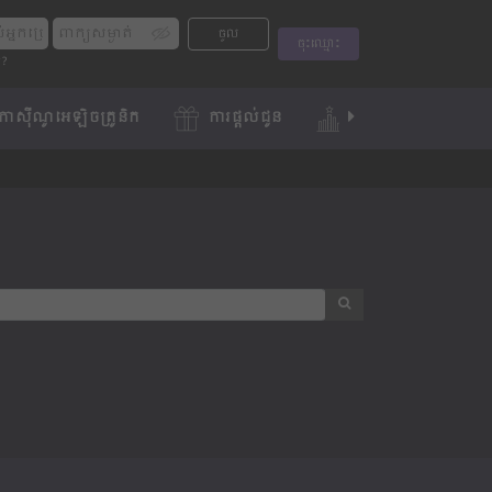
ចូល
ចុះឈ្មោះ
់?
កាស៊ីណូអេឡិចត្រូនិក
ការផ្តល់ជូន
ការប្រកួត
ល