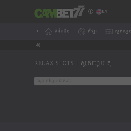
EN
ទំព័រដើម
កីឡា
ស្លតហ្គេ
RELAX SLOTS | ស្លតហ្គេម តុ