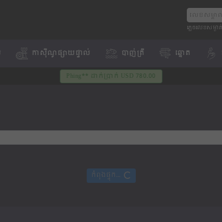
ភ្លេចលេខសម្ងាត
ម
កាស៊ីណូផ្សាយផ្ទាល់
បាញ់ត្រី
ឆ្នោត
Phing** ដាក់ប្រាក់ USD 780.00
កំពុងផ្ទុក...