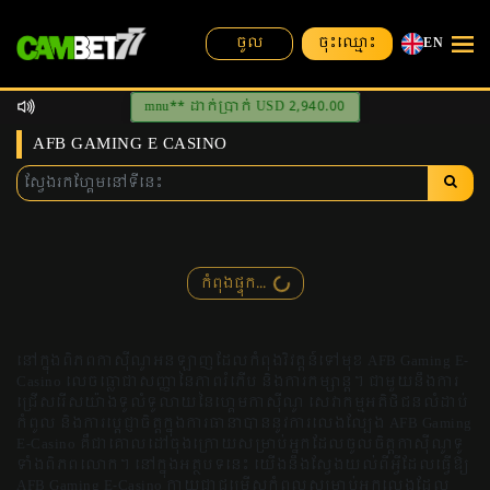
ចុះឈ្មោះ
ចូល
EN
mnu** ដាក់ប្រាក់ USD 2,940.00
AFB GAMING E CASINO
កំពុងផ្ទុក...
នៅក្នុងពិភពកាស៊ីណូអនឡាញដែលកំពុងវិវត្តន៍ទៅមុខ AFB Gaming E-
Casino លេចធ្លោជាសញ្ញានៃភាពរំភើប និងការកម្សាន្ត។ ជាមួយនឹងការ
ជ្រើសរើសយ៉ាងទូលំទូលាយនៃហ្គេមកាស៊ីណូ សេវាកម្មអតិថិជនលំដាប់
កំពូល និងការប្តេជ្ញាចិត្តក្នុងការធានាបាននូវការលេងល្បែង AFB Gaming
E-Casino គឺជាគោលដៅចុងក្រោយសម្រាប់អ្នកដែលចូលចិត្តកាស៊ីណូទូ
ទាំងពិភពលោក។ នៅក្នុងអត្ថបទនេះ យើងនឹងស្វែងយល់ពីអ្វីដែលធ្វើឱ្យ
AFB Gaming E-Casino ក្លាយជាជម្រើសកំពូលសម្រាប់អ្នកលេងដែល