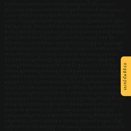
កំពុងស្វែងរកបទពិសោធន៍លេងល្បែងអនឡាញដ៏រំភើប។ ហ្គេមកា
ស៊ីណូចម្រុះ លក្ខណៈពិសេសដ៏សំខាន់មួយដែលកំណត់ AFB Gaming E-
Casino ក្រៅពីការប្រកួតប្រជែងគឺការជ្រើសរើសហ្គេមកាស៊ីណូដ៏ធំ
របស់វា។ មិនថាអ្នកជាអ្នកគាំទ្ររន្ធដោតបុរាណ ហ្គេមលើតុដូចជា ប៊្លូជែក
និងរ៉ូឡែត ឬបៀរ និងបាការ៉ាត់ AFB Gaming E-Casino មានវាទាំងអស់។
កាស៊ីណូតែងតែធ្វើបច្ចុប្បន្នភាពបណ្ណាល័យហ្គេមរបស់ខ្លួន ដើម្បីធានាថា
អ្នកលេងតែងតែមានសិទ្ធិចូលប្រើចំណងជើងចុងក្រោយបំផុត និង
សៀវភៅបុរាណពេញនិយម។ ហ្គេមអ្នកចែកចាយបន្តផ្ទាល់ សម្រាប់អ្នក
ដែលកំពុងស្វែងរកបទពិសោធន៍កាស៊ីណូពិតប្រាកដបំផុតដែលអាចធ្វើ
ទៅបានពីភាពងាយស្រួលនៃផ្ទះរបស់ពួកគេ AFB Gaming E-Casino
ផ្តល់ជូននូវហ្គេមអ្នកចែកបៀបន្តផ្ទាល់ជាច្រើនប្រភេទ។ ធ្វើអន្តរកម្ម
សេវាបំរើអតិថិជន
ជាមួយអ្នកចែកបៀដែលមានជំនាញវិជ្ជាជីវៈក្នុងពេលវេលាជាក់ស្តែង
នៅពេលអ្នកលេងហ្គេមតុដែលអ្នកចូលចិត្ត រួមមាន blackjack រ៉ូឡែត និង
បាការ៉ាត់។ លក្ខណៈពិសេសកាស៊ីណូបន្តផ្ទាល់ផ្តល់នូវបទពិសោធន៍ដ៏
អស្ចារ្យដែលប្រកួតប្រជែងនឹងភាពរំភើបនៃកាស៊ីណូឥដ្ឋនិងបាយអ។ កា
ស៊ីណូចល័ត AFB Gaming E-Casino យល់ពីសារៈសំខាន់នៃភាពងាយ
ស្រួលសម្រាប់អ្នកលេងសម័យទំនើប។ នោះហើយជាមូលហេតុដែលពួក
គេផ្តល់ជូននូវវេទិកាកាស៊ីណូចល័តដែលអនុញ្ញាតឱ្យអ្នករីករាយនឹងហ្គេម
ដែលអ្នកចូលចិត្តនៅពេលធ្វើដំណើរ។ មិនថាអ្នកមានឧបករណ៍ iOS ឬ
Android ទេ អ្នកអាចចូលប្រើ AFB Gaming E-Casino ពីស្មាតហ្វូន
ឬថេប្លេតរបស់អ្នក ដោយធានាថាការរំភើបនៃការឈ្នះគឺតែងតែស្ថិតនៅ
ចុងម្រាមដៃរបស់អ្នក។ ប្រាក់រង្វាន់ និងការផ្សព្វផ្សាយដ៏សប្បុរស ដើម្បី
បង្កើនបទពិសោធន៍លេងហ្គេម AFB Gaming E-Casino ផ្តល់ជូននូវប្រាក់