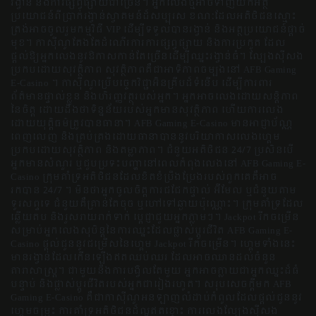
រង្វាន់ និងការផ្សព្វផ្សាយជាច្រើន។ អ្នកលេងថ្មីអាចទាញយកអត្ថ
ប្រយោជន៍ពីប្រាក់រង្វាន់ស្វាគមន៍ដ៏សប្បុរស ខណៈដែលអតិថិជនស្មោះ
ត្រង់អាចចូលរួមកម្មវិធី VIP ដើម្បីទទួលបានរង្វាន់ និងអត្ថប្រយោជន៍ផ្តាច់
មុខ។ កាស៊ីណូតែងតែដំណើរការការផ្សព្វផ្សាយ និងការប្រកួត ដែល
ផ្តល់ឱ្យអ្នកលេងនូវឱកាសកាន់តែច្រើនដើម្បីឈ្នះរង្វាន់ធំ។ ល្បែងស៊ីសង
ប្រកបដោយសុវត្ថិភាព សុវត្ថិភាពគឺជាអាទិភាពចម្បងនៅ AFB Gaming
E-Casino ។ កាស៊ីណូប្រើបច្ចេកវិជ្ជាអ៊ិនគ្រីបដ៏ទំនើប ដើម្បីការពារ
ព័ត៌មានផ្ទាល់ខ្លួន និងហិរញ្ញវត្ថុរបស់អ្នក។ អ្នកអាចលេងដោយសន្តិភាព
នៃចិត្ត ដោយដឹងថាទិន្នន័យរបស់អ្នកមានសុវត្ថិភាព ហើយការលេង
ដោយយុត្តិធម៌ត្រូវបានធានា។ AFB Gaming E-Casino មានអាជ្ញាប័ណ្ណ
ពេញលេញ និងគ្រប់គ្រងដោយធានាបាននូវបរិយាកាសលេងហ្គេម
ប្រកបដោយសុវត្ថិភាព និងតម្លាភាព។ ជំនួយអតិថិជន 24/7 ប្រសិនបើ
អ្នកមានសំណួរ ឬជួបប្រទះបញ្ហានៅពេលកំពុងលេងនៅ AFB Gaming E-
Casino ក្រុមគាំទ្រអតិថិជនដែលខិតខំប្រឹងប្រែងរបស់ពួកគេគឺអាច
រកបាន 24/7 ។ មិនថាអ្នកចូលចិត្តការជជែកផ្ទាល់ អ៊ីមែល ឬជំនួយតាម
ទូរសព្ទទេ ជំនួយគឺគ្រាន់តែចុច ឬហៅទៅឆ្ងាយប៉ុណ្ណោះ។ ក្រុមគាំទ្រដែល
ឆ្លើយតប និងរួសរាយរាក់ទាក់ ប្តេជ្ញាជួយអ្នកភ្លាមៗ។ Jackpot រីកចម្រើន
សម្រាប់អ្នកលេងសុបិន្តនៃការឈ្នះដែលផ្លាស់ប្តូរជីវិត AFB Gaming E-
Casino ផ្តល់ជូននូវជម្រើសនៃហ្គេម Jackpot រីកចម្រើន។ ហ្គេមទាំងនេះ
មានរង្វាន់ដែលកើនឡើងឥតឈប់ឈរ ដែលអាចឈានដល់ចំនួន
តារាសាស្ត្រ។ ជាមួយនឹងការបង្វិលតែមួយ អ្នកអាចក្លាយជាអ្នកឈ្នះដ៏ធំ
បន្ទាប់ និងផ្លាស់ប្តូរជីវិតរបស់អ្នកជារៀងរហូត។ សរុបសេចក្តីមក AFB
Gaming E-Casino គឺជាកាស៊ីណូអនឡាញលំដាប់កំពូលដែលផ្តល់ជូននូវ
ហ្គេមចម្រុះ ការគាំទ្រអតិថិជនដ៏ល្អឥតខ្ចោះ ការលេងល្បែងស៊ីសង