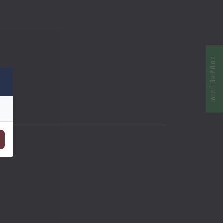
សេវាបំរើអតិថិជន