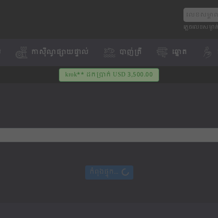
ភ្លេចលេខសម្ងាត
ម
កាស៊ីណូផ្សាយផ្ទាល់
បាញ់ត្រី
ឆ្នោត
krok** ដកប្រាក់ USD 3,500.00
កំពុងផ្ទុក...