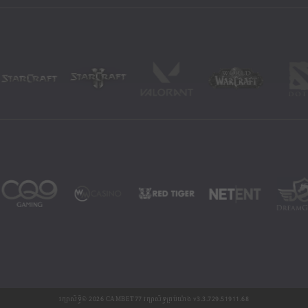
រក្សាសិទ្ធិ©
2026
CAMBET77 រក្សា​សិទ្ធ​គ្រប់យ៉ាង v3.3.729.51911.68