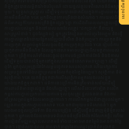
សេវាបំរើអតិថិជន
ស្ងប់ស្ងាត់ទៅមហាសមុទ្របើកចំហដែលមិនចេះរីងស្ងួត បរិយាកាស
និម្មិតត្រូវបានលម្អិតយ៉ាងបរិបូរណ៍ ដោយផ្តល់នូវបទពិសោធន៍ដ៏អស្ចារ្យ
មួយ។ យុទ្ធសាស្ត្រភ្នាល់ ដើម្បីទទួលបានជោគជ័យក្នុងការភ្នាល់នេសាទ
តាមអ៊ីនធឺណិត YGR អ្នកនឹងត្រូវការច្រើនជាងសំណាង។ ការយល់ដឹង
អំពីអាកប្បកិរិយារបស់ត្រីនិម្មិតផ្សេងៗគ្នា ការដឹងពីពេលណាត្រូវបង្កើន
ការភ្នាល់របស់អ្នក និងនៅពេលណាដែលត្រូវ "ដកប្រាក់" គឺជាយុទ្ធ
សាស្ត្រសំខាន់។ ដូចល្បែងបៀ អ្នកត្រូវតែរៀនអានលំហូរនៃហ្គេម និងធ្វើ
ការភ្នាល់ឆ្លាតវៃដោយផ្អែកលើប្រូបាប៊ីលីតេ និងគំរូហ្គេម។ ការប្រកួតនិង
ការប្រកួត សម្រាប់អ្នកដែលចូលចិត្តការប្រកួតប្រជែង YGR រៀបចំការ
ប្រកួតតាមអ៊ីនធឺណិត ដែលអ្នកនេសាទអាចបង្ហាញពីសមត្ថភាពរបស់
ពួកគេ។ ព្រឹត្តិការណ៍ទាំងនេះផ្តល់នូវការបង់ប្រាក់កាន់តែធំ និងឱកាស
ដើម្បីទទួលបានសិទ្ធិអួតនៅក្នុងសហគមន៍នេសាទអនឡាញ។ ដើម្បី
ពូកែ អ្នកចូលរួមត្រូវតែកែលម្អបច្ចេកទេសរបស់ពួកគេ ហើយរក្សាការ
សម្របខ្លួនទៅនឹងបញ្ហាប្រឈមដែលកំពុងវិវត្តនៃហ្គេម។ សុវត្ថិភាព និង
សុវត្ថិភាព YGR យកចិត្តទុកដាក់លើសុវត្ថិភាពអ្នកលេងរបស់ខ្លួន
យ៉ាងយកចិត្តទុកដាក់។ វេទិកានេះប្រើការអ៊ិនគ្រីបទាន់សម័យដើម្បី
ការពារព័ត៌មានផ្ទាល់ខ្លួន និងហិរញ្ញវត្ថុ។ លើសពីនេះទៅទៀត វាលើក
កម្ពស់ការភ្នាល់ប្រកបដោយការទទួលខុសត្រូវ ផ្តល់ធនធាន និងការ
គាំទ្រសម្រាប់អ្នកដែលអាចត្រូវការវា។ ការលើកកម្ពស់ជំនាញរបស់អ្នក។
វឌ្ឍនភាពក្នុងការភ្នាល់នេសាទ YGR មកជាមួយបទពិសោធន៍។ អ្នក
លេងអាចចូលប្រើវេទិកា និងការបង្រៀន ដើម្បីបង្កើនជំនាញមុំនិម្មិតរបស់
ពួកគេ។ អ្នកលេងដែលមានបទពិសោធន៍ច្រើនតែចែករំលែកគន្លឹះ ហើយ
ការរៀនពីមជ្ឈមណ្ឌលសហគមន៍ទាំងនេះអាចមានតម្លៃមិនអាចកាត់ថ្លៃ
បាន។ រង្វាន់សក្តានុពល ភាពទាក់ទាញនៃការឈ្នះប្រាក់ពិតប្រាកដ