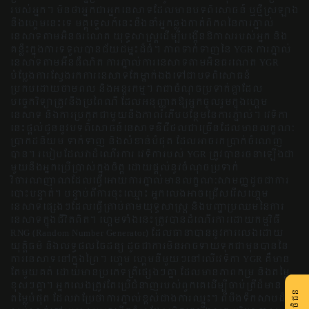
របស់អ្នក។ មិនថាអ្នកជាអ្នកនេសាទដែលមានបទពិសោធន៍ ឬថ្មីស្រឡាង
នឹងហ្គេមនេះទេ មគ្គុទ្ទេសក៍នេះនឹងនាំអ្នកឆ្លងកាត់ពិភពនៃការភ្នាល់
នេសាទតាមអ៊ិនធរណេត យុទ្ធសាស្រ្តដើម្បីបង្កើនឱកាសរបស់អ្នក និង
គន្លឹះក្នុងការទទួលបានជ័យជម្នះដ៏ធំ។ ភាពទាក់ទាញនៃ YGR ការភ្នាល់
នេសាទតាមអ៊ីនធឺណិត ការភ្នាល់ការនេសាទតាមអ៊ិនធរណេត YGR
បំប្លែងការស្វែងរកការនេសាទតែម្នាក់ឯងទៅជាបទពិសោធន៍
ប្រកបដោយថាមពល និងអន្តរកម្ម។ វា​ជា​ចំណុច​ប្រទាក់​គ្នា​ដែល​
បច្ចេកវិទ្យា​ត្រូវ​នឹង​ប្រពៃណី ដែល​អនុញ្ញាត​ឱ្យ​អ្នក​ចូល​រួម​ក្នុង​ហ្គេម​
នេសាទ និង​ការ​ប្រកួត​ជាមួយ​នឹង​ភាព​រំភើប​បន្ថែម​នៃ​ការ​ភ្នាល់។ វេទិកា
នេះផ្តល់ជូននូវបទពិសោធន៍នេសាទឌីជីថលជាច្រើនដែលមានលក្ខណៈ
ប្រាកដនិយម ទាក់ទាញ និងសំខាន់បំផុត ដែលអាចរកប្រាក់ចំណេញ
បាន។ របៀបដែលវាដំណើរការ វេទិការបស់ YGR ត្រូវបានរចនាឡើងជា
មួយនឹងអ្នកប្រើប្រាស់ក្នុងចិត្ត ដោយផ្តល់នូវចំណុចប្រទាក់
វិចារណញាណដែលធ្វើអោយការភ្នាល់មានលក្ខណៈសាមញ្ញដូចជាការ
បោះបន្ទាត់។ បន្ទាប់ពីការចុះឈ្មោះ អ្នកលេងអាចជ្រើសរើសហ្គេម
នេសាទផ្សេងៗដែលធ្វើត្រាប់តាមយុទ្ធសាស្ត្រ និងបញ្ហាប្រឈមនៃការ
នេសាទក្នុងជីវិតពិត។ ហ្គេមទាំងនេះត្រូវបានដំណើរការដោយកម្មវិធី
RNG (Random Number Generator) ដែលធានាបាននូវការលេងដោយ
យុត្តិធម៌ និងលទ្ធផលចៃដន្យ ដូចជាការមិនអាចទាយទុកជាមុនបាននៃ
ការនេសាទនៅក្នុងព្រៃ។ ហ្គេម ហ្គេមនីមួយៗនៅលើវេទិកា YGR គឺមាន
តែមួយគត់ ដោយមានប្រភេទត្រីផ្សេងៗគ្នា ដែលមានភាពកម្រ និងតម្លៃ
ខុសៗគ្នា។ អ្នកលេងត្រូវតែប្រើជំនាញរបស់ពួកគេដើម្បីចាប់ត្រីដ៏មាន
តម្លៃបំផុត ដែលវាប្រែថាការភ្នាល់ខ្ពស់ជាងការឈ្នះ។ ពីបឹងទឹកសាបដ៏