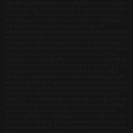
បន្ថែមគែមមួយទៅការភ្នាល់នេសាទតាមអ៊ីនធឺណិត YGR ។ ជាមួយនឹង
ជំនាញ យុទ្ធសាស្ត្រ និងពេលខ្លះសំណាងបន្តិច អ្នកលេងអាចទទួលបាន
រង្វាន់សំខាន់ៗ។ វេទិកាដំណើរការការទូទាត់ប្រកបដោយប្រសិទ្ធភាព
ធានាថាអ្នកឈ្នះអាចរីករាយនឹងការលួចរបស់ពួកគេ។ ធាតុនៃសង្គម
YGR ក៏ជំរុញបរិយាកាសសង្គមដែលអ្នកលេងអាចភ្ជាប់ និង
ចែករំលែកបទពិសោធន៍។ អារម្មណ៍នៃសហគមន៍នេះគឺជាធាតុផ្សំសំខាន់
នៃវេទិកានេះ ដែលធ្វើឱ្យការនេសាទឌីជីថលមិនត្រឹមតែជាការប្រឹងប្រែង
ភ្នាល់ប៉ុណ្ណោះទេ ប៉ុន្តែក៏ជាផ្នែកសង្គមផងដែរ។ ផលប៉ះពាល់បរិស្ថាន
គួរកត់សម្គាល់ថា YGR ការភ្នាល់នេសាទតាមអ៊ីនធឺណិតផ្តល់នូវជម្រើស
ដែលមិនប៉ះពាល់ដល់បរិស្ថានចំពោះការនេសាទបែបប្រពៃណី។ វា
អនុញ្ញាតឱ្យអ្នកលេងកម្សាន្តក្នុងកីឡាដោយមិនប៉ះពាល់ដល់ចំនួនត្រីក្នុង
ពិភពពិត ស្របតាមកិច្ចខិតខំប្រឹងប្រែងអភិរក្ស។ ការចាប់ផ្តើម ដើម្បីចាប់
ផ្តើមជាមួយ YGR ការភ្នាល់នេសាទតាមអ៊ីនធឺណិត អ្នកត្រូវ៖ បង្កើត
គណនីមួយ៖ ចុះឈ្មោះនៅលើវេទិកា YGR ធានាថាអ្នកបំពេញតាមគ្រប់
អាយុតាមតំបន់ និងតម្រូវការផ្លូវច្បាប់សម្រាប់ការភ្នាល់តាមអ៊ីនធឺណិត។
រុករកហ្គេម៖ ស្គាល់ខ្លួនអ្នកជាមួយនឹងហ្គេមនេសាទផ្សេងៗដែលមាន និង
យល់អំពីច្បាប់។ កំណត់ថវិកា៖ ការភ្នាល់ដែលមានទំនួលខុសត្រូវគឺ
សំខាន់បំផុត។ កំណត់ថវិកាសម្រាប់សកម្មភាពភ្នាល់របស់អ្នក ហើយនៅ
ជាប់វា។ ការអនុវត្ត៖ ហ្គេមជាច្រើនផ្តល់ជូននូវកំណែលេងដោយឥតគិត
ថ្លៃ។ ប្រើវាដើម្បីពង្រឹងជំនាញរបស់អ្នក មុនពេលដាក់ការភ្នាល់ពិត
ប្រាកដ។ ទទួលព័ត៌មាន៖ បន្តធ្វើបច្ចុប្បន្នភាពជាមួយការអាប់ដេតហ្គេម
ចុងក្រោយបំផុត យុទ្ធសាស្ត្រ និងដំបូន្មានសហគមន៍។ សេចក្តីសន្និដ្ឋាន
ការភ្នាល់នេសាទតាមអ៊ីនធឺណិត YGR តំណាងឱ្យអនាគតនៃការនេសាទ