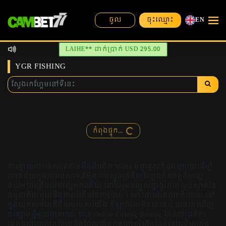
ចុះឈ្មោះ
ចូល
EN
LAIHE** ដាក់ប្រាក់ USD 295.00
YGR FISHING
កំពុងផ្ទុក...
ការភ្នាល់ការនេសាទតាមអ៊ីនធឺណិត YGR៖ មគ្គុទ្ទេសក៍ចុងក្រោយដើម្បី
ជោគជ័យក្នុងការនេសាទនិម្មិត ការស្ទូចត្រីគឺជាល្បែងកំសាន្តដ៏ពេញ
និយមជាច្រើនសតវត្សមកហើយ ដោយរួមបញ្ចូលគ្នានូវភាពស្ងប់ស្ងាត់នៃ
ធម្មជាតិជាមួយនឹងភាពរំភើបនៃការចាប់។ ទោះជាយ៉ាងណាក៏ដោយ នៅ
ក្នុងយុគសម័យឌីជីថលរបស់យើង កីឡាដែលមិនចេះចប់ បានរកឃើញ
កន្សោមថ្មីមួយតាមរយៈ YGR Online Fishing Betting ដែលជាវេទិកា
ប្រកបដោយភាពច្នៃប្រឌិតដែលនាំមកនូវភាពរំភើបនៃមុំទៅលើអេក្រង់