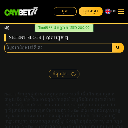
ចុះឈ្មោះ
ចូល
EN
Ton65** ដកប្រាក់ USD 280.00
NETENT SLOTS | ស្លតហ្គេម តុ
កំពុងផ្ទុក...
NetEnt គឺជាអ្នកផ្តល់សេវាកម្មហ្គេមស្លតតាមអ៊ីនធឺណិតឈានមុខគេ
ជាមួយនឹងហ្គេមដែលមានគុណភាពខ្ពស់ជាច្រើនដែលត្រូវបានរចនា
ឡើងដើម្បីផ្តល់នូវបទពិសោធន៍លេងហ្គេមដ៏គួរឱ្យចាប់អារម្មណ៍ និង
គួរឱ្យចាប់អារម្មណ៍សម្រាប់អ្នកលេង។ NetEnt បាននៅក្នុងឧស្សាហកម្ម
ហ្គេមអស់រយៈពេលជាង 2 ទសវត្សរ៍មកហើយ ហើយបានទទួលកេរ្តិ៍
ឈ្មោះជាអ្នកផ្តល់សេវាហ្គេមកាស៊ីណូ និងរន្ធវីដេអូដ៏ល្អបំផុតមួយ។ ហ្គេម
ស្លតរបស់ NetEnt ត្រូវបានគេស្គាល់ដោយសារការរចនាប្រកបដោយភាព