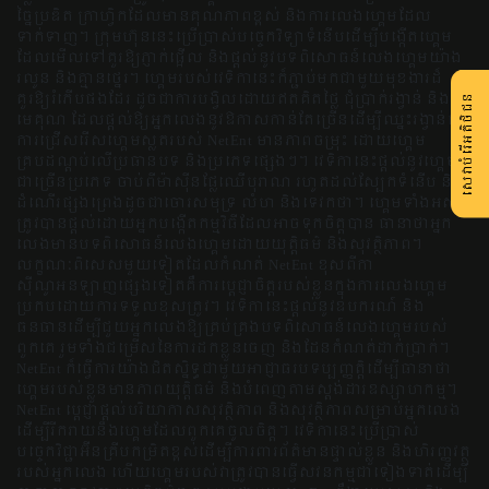
ច្នៃប្រឌិត ក្រាហ្វិកដែលមានគុណភាពខ្ពស់ និងការលេងហ្គេមដែល
ទាក់ទាញ។ ក្រុមហ៊ុននេះប្រើប្រាស់បច្ចេកវិទ្យាទំនើបដើម្បីបង្កើតហ្គេម
ដែលមើលទៅគួរឱ្យភ្ញាក់ផ្អើល និងផ្តល់នូវបទពិសោធន៍លេងហ្គេមយ៉ាង
រលូន និងគ្មានថ្នេរ។ ហ្គេមរបស់វេទិកានេះក៏ភ្ជាប់មកជាមួយមុខងារដ៏
គួរឱ្យរំភើបផងដែរ ដូចជាការបង្វិលដោយឥតគិតថ្លៃ ជុំប្រាក់រង្វាន់ និង
សេវាបំរើអតិថិជន
មេគុណ ដែលផ្តល់ឱ្យអ្នកលេងនូវឱកាសកាន់តែច្រើនដើម្បីឈ្នះរង្វាន់ធំ។
ការជ្រើសរើសហ្គេមស្លតរបស់ NetEnt មានភាពចម្រុះ ដោយហ្គេម
គ្របដណ្តប់លើប្រធានបទ និងប្រភេទផ្សេងៗ។ វេទិកានេះផ្តល់នូវហ្គេម
ជាច្រើនប្រភេទ ចាប់ពីម៉ាស៊ីនផ្លែឈើបុរាណ រហូតដល់ស្បែកទំនើប និង
ដំណើរផ្សងព្រេងដូចជាចោរសមុទ្រ លំហ និងទេវកថា។ ហ្គេមទាំងអស់
ត្រូវបានផ្តល់ដោយអ្នកបង្កើតកម្មវិធីដែលអាចទុកចិត្តបាន ធានាថាអ្នក
លេងមានបទពិសោធន៍លេងហ្គេមដោយយុត្តិធម៌ និងសុវត្ថិភាព។
លក្ខណៈពិសេសមួយទៀតដែលកំណត់ NetEnt ខុសពីកា
ស៊ីណូអនឡាញផ្សេងទៀតគឺការប្តេជ្ញាចិត្តរបស់ខ្លួនក្នុងការលេងហ្គេម
ប្រកបដោយការទទួលខុសត្រូវ។ វេទិកានេះផ្តល់នូវឧបករណ៍ និង
ធនធានដើម្បីជួយអ្នកលេងឱ្យគ្រប់គ្រងបទពិសោធន៍លេងហ្គេមរបស់
ពួកគេ រួមទាំងជម្រើសនៃការដកខ្លួនចេញ និងដែនកំណត់ដាក់ប្រាក់។
NetEnt ក៏ធ្វើការយ៉ាងជិតស្និទ្ធជាមួយអាជ្ញាធរបទប្បញ្ញត្តិដើម្បីធានាថា
ហ្គេមរបស់ខ្លួនមានភាពយុត្តិធម៌ និងបំពេញតាមស្តង់ដារឧស្សាហកម្ម។
NetEnt ប្តេជ្ញាផ្តល់បរិយាកាសសុវត្ថិភាព និងសុវត្ថិភាពសម្រាប់អ្នកលេង
ដើម្បីរីករាយនឹងហ្គេមដែលពួកគេចូលចិត្ត។ វេទិកានេះប្រើប្រាស់
បច្ចេកវិជ្ជាអ៊ីនគ្រីបកម្រិតខ្ពស់ដើម្បីការពារព័ត៌មានផ្ទាល់ខ្លួន និងហិរញ្ញវត្ថុ
របស់អ្នកលេង ហើយហ្គេមរបស់វាត្រូវបានធ្វើសវនកម្មជាទៀងទាត់ដើម្បី