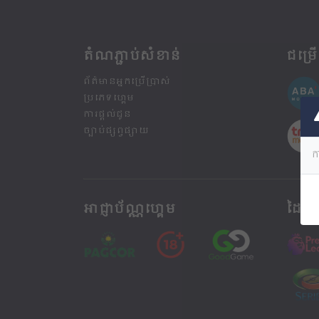
តំណភ្ជាប់សំខាន់
ជម្រ
ព័ត៌មានអ្នកប្រើប្រាស់
ប្រភេទហ្គេម
ការផ្តល់ជូន
ច្បាប់ផ្សព្វផ្សាយ
ក
អាជ្ញាប័ណ្ណហ្គេម
ដៃគូ