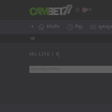
EN
ទំព័រដើម
កីឡា
ស្លតហ្គេ
MG LIVE | តុ