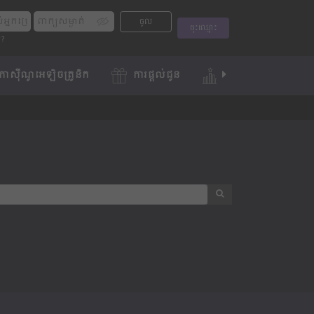
ចូល
ចុះឈ្មោះ
់?
កាស៊ីណូអេឡិចត្រូនិក
ការផ្តល់ជូន
ការប្រកួត
ល