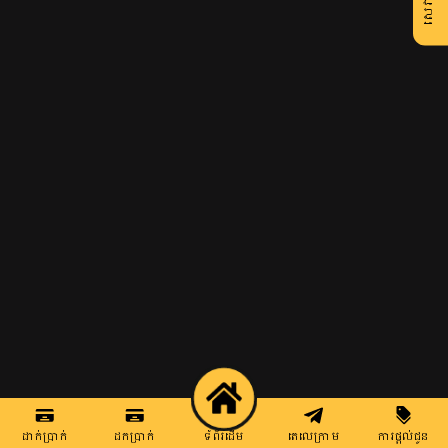
ដាក់ប្រាក់
ដកប្រាក់
ទំព័រដើម
តេលេក្រាម
ការផ្តល់ជូន