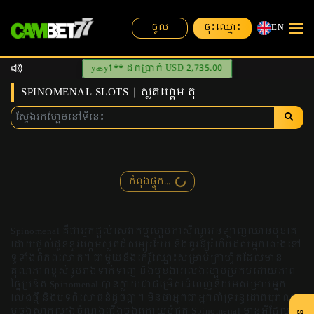
ចុះឈ្មោះ
ចូល
EN
yasy1** ដកប្រាក់ USD 2,735.00
SPINOMENAL SLOTS | ស្លតហ្គេម តុ
កំពុងផ្ទុក...
Spinomenal គឺជាអ្នកផ្តល់សេវាកម្មហ្គេមកាស៊ីណូអនឡាញឈានមុខគេ
ដោយផ្តល់ជូននូវហ្គេមស្លតដ៏សម្បូរបែប និងគួរឱ្យរំភើបដល់អ្នកលេងនៅ
ទូទាំងពិភពលោក។ ជាមួយនឹងកេរ្តិ៍ឈ្មោះសម្រាប់ក្រាហ្វិកដែលមាន
គុណភាពខ្ពស់ រូបរាងទាក់ទាញ និងមុខងារលេងហ្គេមប្រកបដោយភាព
ច្នៃប្រឌិត Spinomenal បានក្លាយជាជម្រើសដ៏ពេញនិយមសម្រាប់អ្នក
លេងថ្មី និងបទពិសោធន៍ដូចគ្នា។ មិនថាអ្នកជាអ្នកគាំទ្ររន្ធដោតបុរាណ
ឬចង់សាកល្បងចំណងជើងចុងក្រោយបំផុត Spinomenal មានអ្វីដែល