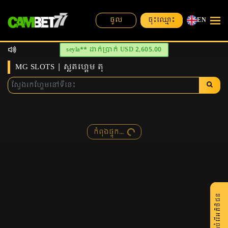
ចុះឈ្មោះ
ចូល
EN
seyla** ដាក់ប្រាក់ USD 2,605.00
MG SLOTS | ស្លតហ្គេម តុ
កំពុងផ្ទុក...
សេវាបំរើអតិថិជន