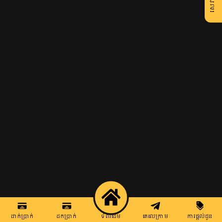
ដាក់ប្រាក់
ដកប្រាក់
ទំព័រដើម
តេលេក្រាម
ការផ្តល់ជូន